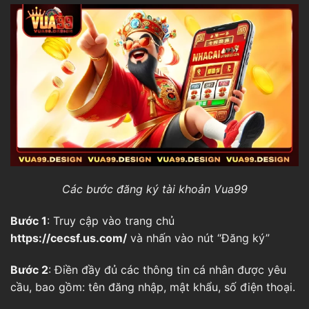
Các bước đăng ký tài khoản Vua99
Bước 1
: Truy cập vào trang chủ
https://cecsf.us.com/
và nhấn vào nút “Đăng ký”
Bước 2
: Điền đầy đủ các thông tin cá nhân được yêu
cầu, bao gồm: tên đăng nhập, mật khẩu, số điện thoại.