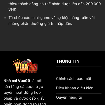
thiệu thành công có thể nhận được lên đến 200.000
VNĐ.
Tổ chức các mini-game và sự kiện hàng tuần với
những phần thưởng giá trị, hấp dẫn.
THÔNG TIN
Chính sách bảo mật
Nhà cái Vua99
là một
nền tảng cá cược trực
Điều khoản điều kiện
tuyến hoạt động hợp
Quyền riêng tư
pháp và được cấp giấy
phép hoạt động rõ ràng,