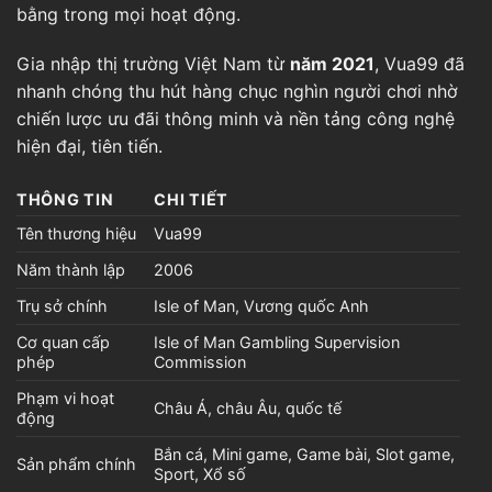
bằng trong mọi hoạt động.
Gia nhập thị trường Việt Nam từ
năm 2021
, Vua99 đã
nhanh chóng thu hút hàng chục nghìn người chơi nhờ
chiến lược ưu đãi thông minh và nền tảng công nghệ
hiện đại, tiên tiến.
THÔNG TIN
CHI TIẾT
Tên thương hiệu
Vua99
Năm thành lập
2006
Trụ sở chính
Isle of Man, Vương quốc Anh
Cơ quan cấp
Isle of Man Gambling Supervision
phép
Commission
Phạm vi hoạt
Châu Á, châu Âu, quốc tế
động
Bắn cá, Mini game, Game bài, Slot game,
Sản phẩm chính
Sport, Xổ số