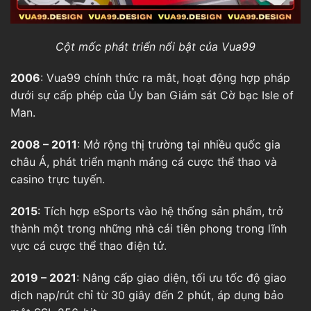
Cột mốc phát triển nổi bật của Vua99
2006
: Vua99 chính thức ra mắt, hoạt động hợp pháp
dưới sự cấp phép của Ủy ban Giám sát Cờ bạc Isle of
Man.
2008 – 2011
: Mở rộng thị trường tại nhiều quốc gia
châu Á, phát triển mạnh mảng cá cược thể thao và
casino trực tuyến.
2015
: Tích hợp eSports vào hệ thống sản phẩm, trở
thành một trong những nhà cái tiên phong trong lĩnh
vực cá cược thể thao điện tử.
2019 – 2021
: Nâng cấp giao diện, tối ưu tốc độ giao
dịch nạp/rút chỉ từ 30 giây đến 2 phút, áp dụng bảo