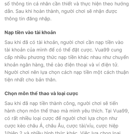
số thông tin cá nhân cần thiết và thực hiện theo hướng
dẫn. Sau khi hoàn thành, người chơi sẽ nhận được
thông tin đăng nhập.
Nạp tiền vào tài khoản
Sau khi đã có tài khoản, người chơi cần nạp tiền vào
tài khoản của mình để có thể đặt cược. Vua99 cung
cấp nhiều phương thức nạp tiền khác nhau như chuyển
khoản ngân hàng, thẻ cào điện thoại và ví điện tử.
Người chơi nên lựa chọn cách nạp tiền một cách thuận
tiện nhất cho bản thân.
Chọn môn thể thao và loại cược
Sau khi đã nạp tiền thành công, người chơi sẽ tiến
hành chọn môn thể thao mà mình yêu thích. Tại Vua99,
có rất nhiều loại cược để người chơi lựa chọn như
cược kèo châu Á, châu Âu, cược tài/xỉu, cược hiệp
1/hiệp 2 và nhiều hình thức khác. Việc lựa chọn loại