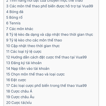
2 Tính năng nổi bật của chuyên mục thể thao
3 Các môn thể thao phổ biến được hỗ trợ tại Vua99
4 Bóng đá
5 Bóng rổ
6 Tennis
7 Các môn khác
8 Tỷ lệ kèo đa dạng và cập nhật theo thời gian thực
9 Tỷ lệ kèo cho các môn thể thao
10 Cập nhật theo thời gian thực
11 Các loại tỷ lệ cược
12 Hướng dẫn cách đặt cược thể thao tại Vua99
13 Đăng ký tài khoản
14 Nạp tiền vào tài khoản
15 Chọn môn thể thao và loại cược
16 Đặt cược
17 Các loại cược phổ biến trong thể thao Vua99
18 Cược châu Á
19 Cược châu Âu
20 Cược tài/xỉu