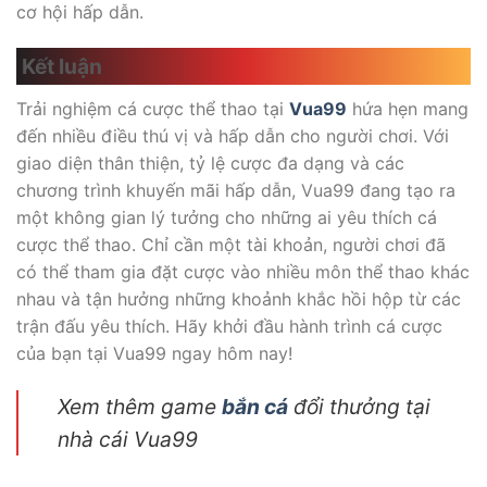
cơ hội hấp dẫn.
Kết luận
Trải nghiệm cá cược thể thao tại
Vua99
hứa hẹn mang
đến nhiều điều thú vị và hấp dẫn cho người chơi. Với
giao diện thân thiện, tỷ lệ cược đa dạng và các
chương trình khuyến mãi hấp dẫn, Vua99 đang tạo ra
một không gian lý tưởng cho những ai yêu thích cá
cược thể thao. Chỉ cần một tài khoản, người chơi đã
có thể tham gia đặt cược vào nhiều môn thể thao khác
nhau và tận hưởng những khoảnh khắc hồi hộp từ các
trận đấu yêu thích. Hãy khởi đầu hành trình cá cược
của bạn tại Vua99 ngay hôm nay!
Xem thêm game
bắn cá
đổi thưởng tại
nhà cái Vua99