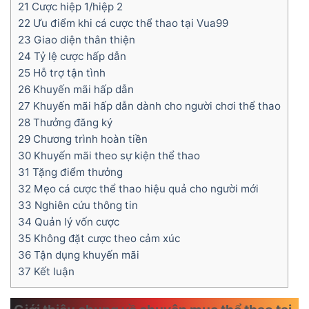
21 Cược hiệp 1/hiệp 2
22 Ưu điểm khi cá cược thể thao tại Vua99
23 Giao diện thân thiện
24 Tỷ lệ cược hấp dẫn
25 Hỗ trợ tận tình
26 Khuyến mãi hấp dẫn
27 Khuyến mãi hấp dẫn dành cho người chơi thể thao
28 Thưởng đăng ký
29 Chương trình hoàn tiền
30 Khuyến mãi theo sự kiện thể thao
31 Tặng điểm thưởng
32 Mẹo cá cược thể thao hiệu quả cho người mới
33 Nghiên cứu thông tin
34 Quản lý vốn cược
35 Không đặt cược theo cảm xúc
36 Tận dụng khuyến mãi
37 Kết luận