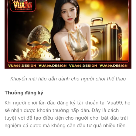
Khuyến mãi hấp dẫn dành cho người chơi thể thao
Thưởng đăng ký
Khi người chơi lần đầu đăng ký tài khoản tại Vua99, họ
sẽ nhận được khoản thưởng hấp dẫn. Đây là cách
tuyệt vời để tạo điều kiện cho người chơi bắt đầu trải
nghiệm cá cược mà không cần đầu tư quá nhiều tiền.