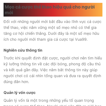
Mẹo cá cược thể thao hiệu quả cho người
mới
Đối với những người mới bắt đầu vào lĩnh vực cá cược
thể thao, việc nắm vững một số mẹo nhỏ có thể gia
tăng cơ hội chiến thắng. Dưới đây là một số mẹo hữu
ích cho người mới tham gia cá cược tại Vua99.
Nghiên cứu thông tin
Trước khi quyết định đặt cược, người chơi nên tìm hiểu
kỹ lưỡng thông tin về các đội bóng, phong độ cầu thủ
và kết quả gần đây. Việc nắm bắt thông tin này giúp
người chơi có cái nhìn tổng quan và đưa ra quyết định
đúng đắn hơn.
Quản lý vốn cược
Quản lý vốn là một trong những yếu tố quan trọng