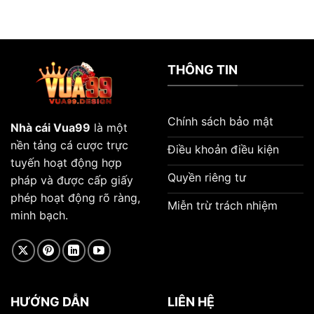
THÔNG TIN
Chính sách bảo mật
Nhà cái Vua99
là một
nền tảng cá cược trực
Điều khoản điều kiện
tuyến hoạt động hợp
Quyền riêng tư
pháp và được cấp giấy
phép hoạt động rõ ràng,
Miễn trừ trách nhiệm
minh bạch.
HƯỚNG DẪN
LIÊN HỆ