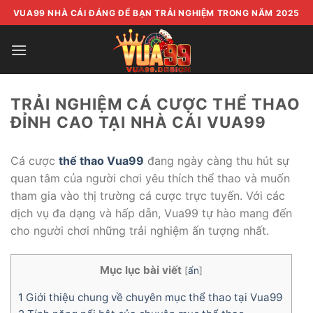
Bỏ
VUA99 NHÀ CÁI ĐÁNG ĐỂ BẠN TRẢI NGHIỆM TRONG NĂM 2025
qua
nội
dung
TRẢI NGHIỆM CÁ CƯỢC THỂ THAO
ĐỈNH CAO TẠI NHÀ CÁI VUA99
Cá cược
thể thao Vua99
đang ngày càng thu hút sự
quan tâm của người chơi yêu thích thể thao và muốn
tham gia vào thị trường cá cược trực tuyến. Với các
dịch vụ đa dạng và hấp dẫn, Vua99 tự hào mang đến
cho người chơi những trải nghiệm ấn tượng nhất.
Mục lục bài viết
[
ẩn
]
1 Giới thiệu chung về chuyên mục thể thao tại Vua99