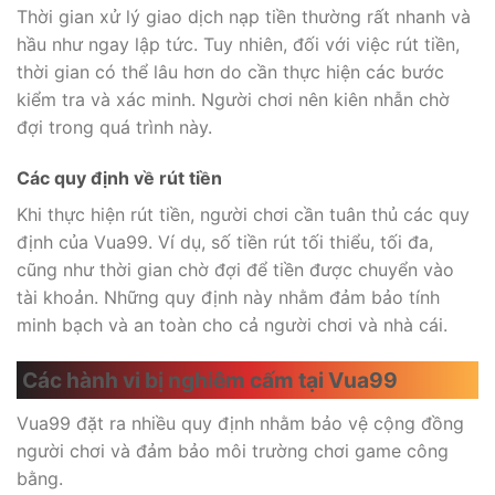
Thời gian xử lý giao dịch nạp tiền thường rất nhanh và
hầu như ngay lập tức. Tuy nhiên, đối với việc rút tiền,
thời gian có thể lâu hơn do cần thực hiện các bước
kiểm tra và xác minh. Người chơi nên kiên nhẫn chờ
đợi trong quá trình này.
Các quy định về rút tiền
Khi thực hiện rút tiền, người chơi cần tuân thủ các quy
định của Vua99. Ví dụ, số tiền rút tối thiểu, tối đa,
cũng như thời gian chờ đợi để tiền được chuyển vào
tài khoản. Những quy định này nhằm đảm bảo tính
minh bạch và an toàn cho cả người chơi và nhà cái.
Các hành vi bị nghiêm cấm tại Vua99
Vua99 đặt ra nhiều quy định nhằm bảo vệ cộng đồng
người chơi và đảm bảo môi trường chơi game công
bằng.