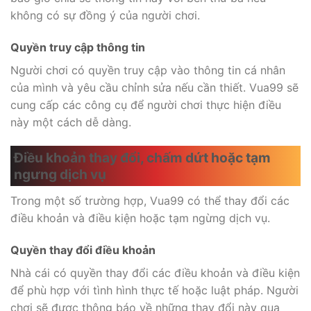
không có sự đồng ý của người chơi.
Quyền truy cập thông tin
Người chơi có quyền truy cập vào thông tin cá nhân
của mình và yêu cầu chỉnh sửa nếu cần thiết. Vua99 sẽ
cung cấp các công cụ để người chơi thực hiện điều
này một cách dễ dàng.
Điều khoản thay đổi, chấm dứt hoặc tạm
ngưng dịch vụ
Trong một số trường hợp, Vua99 có thể thay đổi các
điều khoản và điều kiện hoặc tạm ngừng dịch vụ.
Quyền thay đổi điều khoản
Nhà cái có quyền thay đổi các điều khoản và điều kiện
để phù hợp với tình hình thực tế hoặc luật pháp. Người
chơi sẽ được thông báo về những thay đổi này qua