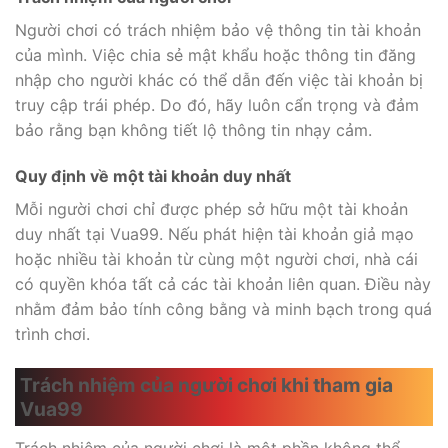
Người chơi có trách nhiệm bảo vệ thông tin tài khoản
của mình. Việc chia sẻ mật khẩu hoặc thông tin đăng
nhập cho người khác có thể dẫn đến việc tài khoản bị
truy cập trái phép. Do đó, hãy luôn cẩn trọng và đảm
bảo rằng bạn không tiết lộ thông tin nhạy cảm.
Quy định về một tài khoản duy nhất
Mỗi người chơi chỉ được phép sở hữu một tài khoản
duy nhất tại Vua99. Nếu phát hiện tài khoản giả mạo
hoặc nhiều tài khoản từ cùng một người chơi, nhà cái
có quyền khóa tất cả các tài khoản liên quan. Điều này
nhằm đảm bảo tính công bằng và minh bạch trong quá
trình chơi.
Trách nhiệm của người chơi khi tham gia
Vua99
Trách nhiệm của người chơi là một phần không thể