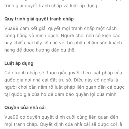
trình giải quyết tranh chấp và luật áp dụng.
Quy trình giải quyết tranh chấp
Vua99 cam kết giải quyết mọi tranh chấp một cách
công bằng và minh bạch. Người chơi nếu có kiện cáo
hay khiếu nại hãy liên hệ với bộ phận chăm sóc khách
hàng để được hướng dẫn cụ thể.
Luật áp dụng
Các tranh chấp sẽ được giải quyết theo luật pháp của
quốc gia nơi nhà cái đặt trụ sở. Điều này có nghĩa là
người chơi cần nắm rõ luật pháp liên quan đến cá cược
tại quốc gia của họ để đảm bảo quyền lợi của mình.
Quyền của nhà cái
Vua99 có quyền quyết định cuối cùng liên quan đến
mọi tranh chấp. Quyết định của nhà cái sẽ được coi là