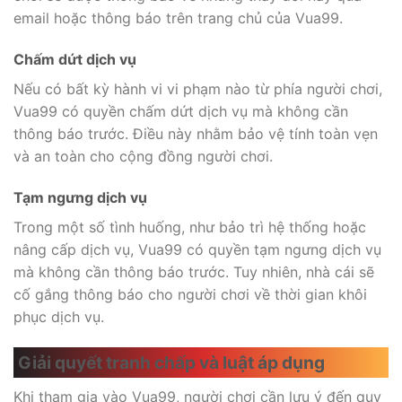
email hoặc thông báo trên trang chủ của Vua99.
Chấm dứt dịch vụ
Nếu có bất kỳ hành vi vi phạm nào từ phía người chơi,
Vua99 có quyền chấm dứt dịch vụ mà không cần
thông báo trước. Điều này nhằm bảo vệ tính toàn vẹn
và an toàn cho cộng đồng người chơi.
Tạm ngưng dịch vụ
Trong một số tình huống, như bảo trì hệ thống hoặc
nâng cấp dịch vụ, Vua99 có quyền tạm ngưng dịch vụ
mà không cần thông báo trước. Tuy nhiên, nhà cái sẽ
cố gắng thông báo cho người chơi về thời gian khôi
phục dịch vụ.
Giải quyết tranh chấp và luật áp dụng
Khi tham gia vào Vua99, người chơi cần lưu ý đến quy