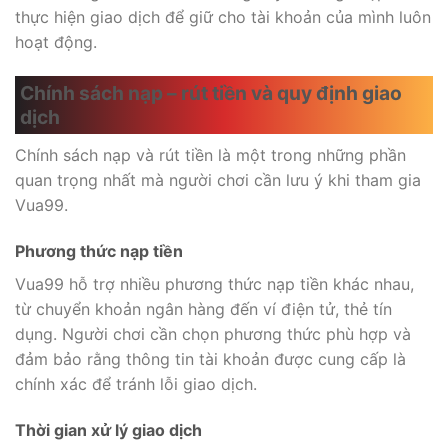
thực hiện giao dịch để giữ cho tài khoản của mình luôn
hoạt động.
Chính sách nạp – rút tiền và quy định giao
dịch
Chính sách nạp và rút tiền là một trong những phần
quan trọng nhất mà người chơi cần lưu ý khi tham gia
Vua99.
Phương thức nạp tiền
Vua99 hỗ trợ nhiều phương thức nạp tiền khác nhau,
từ chuyển khoản ngân hàng đến ví điện tử, thẻ tín
dụng. Người chơi cần chọn phương thức phù hợp và
đảm bảo rằng thông tin tài khoản được cung cấp là
chính xác để tránh lỗi giao dịch.
Thời gian xử lý giao dịch