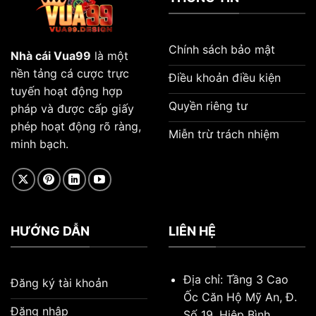
Chính sách bảo mật
Nhà cái Vua99
là một
nền tảng cá cược trực
Điều khoản điều kiện
tuyến hoạt động hợp
Quyền riêng tư
pháp và được cấp giấy
phép hoạt động rõ ràng,
Miễn trừ trách nhiệm
minh bạch.
HƯỚNG DẪN
LIÊN HỆ
Địa chỉ: Tầng 3 Cao
Đăng ký tài khoản
Ốc Căn Hộ Mỹ An, Đ.
Đăng nhập
Số 19, Hiệp Bình