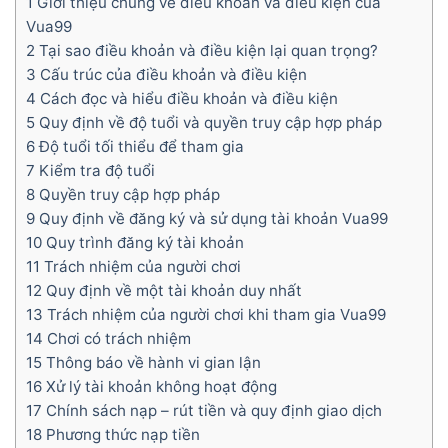
1 Giới thiệu chung về điều khoản và điều kiện của
Vua99
2 Tại sao điều khoản và điều kiện lại quan trọng?
3 Cấu trúc của điều khoản và điều kiện
4 Cách đọc và hiểu điều khoản và điều kiện
5 Quy định về độ tuổi và quyền truy cập hợp pháp
6 Độ tuổi tối thiểu để tham gia
7 Kiểm tra độ tuổi
8 Quyền truy cập hợp pháp
9 Quy định về đăng ký và sử dụng tài khoản Vua99
10 Quy trình đăng ký tài khoản
11 Trách nhiệm của người chơi
12 Quy định về một tài khoản duy nhất
13 Trách nhiệm của người chơi khi tham gia Vua99
14 Chơi có trách nhiệm
15 Thông báo về hành vi gian lận
16 Xử lý tài khoản không hoạt động
17 Chính sách nạp – rút tiền và quy định giao dịch
18 Phương thức nạp tiền