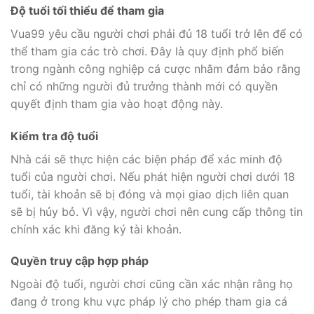
Độ tuổi tối thiểu để tham gia
Vua99 yêu cầu người chơi phải đủ 18 tuổi trở lên để có
thể tham gia các trò chơi. Đây là quy định phổ biến
trong ngành công nghiệp cá cược nhằm đảm bảo rằng
chỉ có những người đủ trưởng thành mới có quyền
quyết định tham gia vào hoạt động này.
Kiểm tra độ tuổi
Nhà cái sẽ thực hiện các biện pháp để xác minh độ
tuổi của người chơi. Nếu phát hiện người chơi dưới 18
tuổi, tài khoản sẽ bị đóng và mọi giao dịch liên quan
sẽ bị hủy bỏ. Vì vậy, người chơi nên cung cấp thông tin
chính xác khi đăng ký tài khoản.
Quyền truy cập hợp pháp
Ngoài độ tuổi, người chơi cũng cần xác nhận rằng họ
đang ở trong khu vực pháp lý cho phép tham gia cá