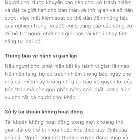
Người chơi được khuyến cáo nên chơi có trách nhiệm
và đặt ra giới hạn cho bản thân về thời gian và số tiền
cược. Việc mất kiểm soát có thể dẫn đến những hậu
quả nghiêm trọng. Vua99 cũng cung cấp các công cụ
để hỗ trợ người chơi như giới hạn tài khoản hay tính
năng tự loại bỏ.
Thông báo về hành vi gian lận
Nếu người chơi phát hiện bất kỳ hành vi gian lận nào
trên nền tảng, họ có trách nhiệm thông báo ngay cho
nhà cái. Điều này không chỉ giúp bảo vệ quyền lợi của
bản thân mà còn góp phần nâng cao chất lượng dịch
vụ cho tất cả người chơi khác.
Xử lý tài khoản không hoạt động
Tài khoản không hoạt động trong một khoảng thời
gian dài có thể bị khóa hoặc xóa theo quy định của
nhà cái. Người chơi nên thường xuyên đăng nhập và