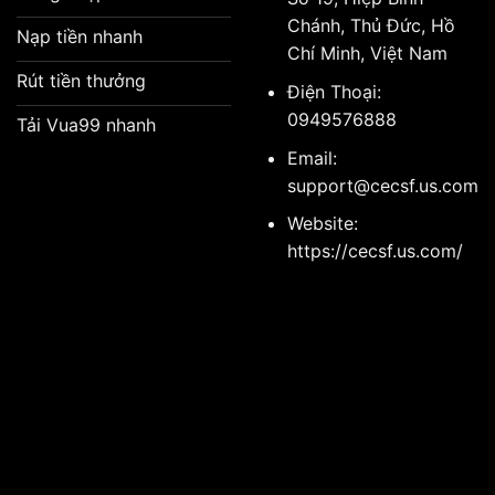
Chánh, Thủ Đức, Hồ
Nạp tiền nhanh
Chí Minh, Việt Nam
Rút tiền thưởng
Điện Thoại:
0949576888
Tải Vua99 nhanh
Email:
support@cecsf.us.com
Website:
https://cecsf.us.com/