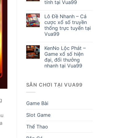
tính tại Vua99
Lô Đề Nhanh – Cá
cược xổ số truyền
thống trực tuyến tại
Vua99
KenNo Lộc Phát –
Game xổ số hiện
đại, đổi thưởng
nhanh tại Vua99
SÂN CHƠI TẠI VUA99
g
Game Bài
Slot Game
âu
a
Thể Thao