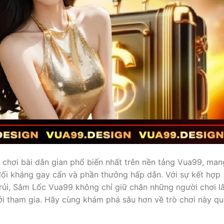
 chơi bài dân gian phổ biến nhất trên nền tảng Vua99, man
đối kháng gay cấn và phần thưởng hấp dẫn. Với sự kết hợp
rủi, Sâm Lốc Vua99 không chỉ giữ chân những người chơi l
i tham gia. Hãy cùng khám phá sâu hơn về trò chơi này qu