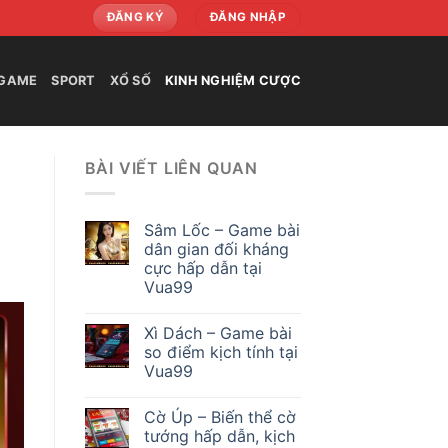
ĐĂNG KÝ
ĐĂNG NHẬP
 GAME
SPORT
XỔ SỐ
KINH NGHIỆM CƯỢC
BÀI VIẾT LIÊN QUAN
Sâm Lốc – Game bài
dân gian đối kháng
cực hấp dẫn tại
Vua99
Xì Dách – Game bài
so điểm kịch tính tại
Vua99
Cờ Úp – Biến thể cờ
tướng hấp dẫn, kịch