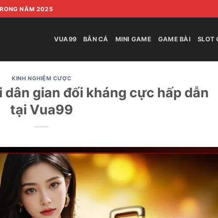
TRONG NĂM 2025
VUA99
BẮN CÁ
MINI GAME
GAME BÀI
SLOT
KINH NGHIỆM CƯỢC
 dân gian đối kháng cực hấp dẫn
tại Vua99