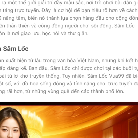
 một thế giới giải trí đầy màu sắc, nơi trò chơi bài dân g
 tảng trực tuyến. Đây là cơ hội để bạn hiểu rõ hơn về cách
9 nâng tầm, biến nó thành lựa chọn hàng đầu cho cộng đồ
diện thân thiện và cộng đồng người chơi sôi động, Sâm Lốc
 là nơi giao lưu, học hỏi và thư giãn.
a Sâm Lốc
an xuất hiện từ lâu trong văn hóa Việt Nam, nhưng khi kết 
p đáng kể. Ban đầu, Sâm Lốc chỉ được chơi tại các buổi t
bài tú lơ khơ truyền thống. Tuy nhiên, Sâm Lốc Vua99 đã b
ật số, với đồ họa sống động và tính năng chơi trực tuyến đ
ộng rãi hơn, từ những vùng quê đến các thành phố lớn.