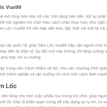
Lốc Vua99
 mở rộng hơn nữa với các tính năng tiên tiến. Với sự phát
hể trải nghiệm trò chơi theo cách chân thực hơn, như ngồi 
âm Lốc Vua99 trở nên hấp dẫn hơn, đặc biệt với thế hệ trẻ 
p tác quốc tế, giúp Sâm Lốc Vua99 tiếp cận người chơi t
 hợp tiền tệ điện tử. Sự đổi mới này không chỉ tăng cường 
 phù hợp với xu hướng.
ập trung vào trách nhiệm xã hội, như các chương trình giá
hơi tránh nghiện và tận hưởng trò chơi một cách lành mạnh
âm Lốc
nền tảng cho mọi cuộc phiêu lưu trong trò chơi, giúp ngườ
t lõi. Đây là phần quan trọng để xây dựng sự tự tin, từ vi