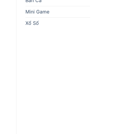
Bắn Cá
Mini Game
Xổ Số