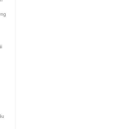
ởng
i
c
ầu