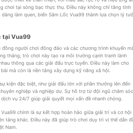
 chơi tại sòng bạc thực thụ. Điều này không chỉ tăng tính
 dàng làm quen, biến Sâm Lốc Vua99 thành lựa chọn lý tư
 tại Vua99
đồng người chơi đông đảo và các chương trình khuyến mã
àng tháng, trò chơi này tạo ra môi trường cạnh tranh lành
 nhau thông qua các giải đấu trực tuyến. Điều này làm cho
ài mà còn là nền tảng xây dựng kỹ năng xã hội.
ự kiện đặc biệt, như giải đấu lớn với phần thưởng lên đến
 chuyên nghiệp và nghiệp dư. Sự hỗ trợ từ đội ngũ chăm só
 dịch vụ 24/7 giúp giải quyết mọi vấn đề nhanh chóng.
Vua99 chính là sự kết hợp hoàn hảo giữa giải trí và cơ hội
ền tảng khác. Điều này đã giúp trò chơi duy trì vị thế dẫn đ
iệt Nam.