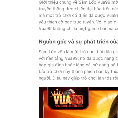
Giới thiệu chung về Sâm Lốc Vua99 mở ra
truyền thống được hiện đại hóa trên nền
mà một trò chơi cổ điển đã được Vua9
yêu thích cờ bạc trực tuyến. Với giao 
Vua99 không chỉ là một game bài mà còn
Nguồn gốc và sự phát triển củ
Sâm Lốc vốn là một trò chơi bài dân gi
với nền tảng Vua99, nó đã được nâng cấ
họp gia đình hoặc làng xã, sử dụng bộ 
tấu trò chơi này thành phiên bản kỹ thu
người. Điều này giúp trò chơi lan tỏa r